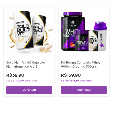
Gold Multi Vit 60 Cápsulas -
Kit Rotina Completa Whey
Multivitaminico A a Z
900g + Creatina 300g +
Multivitamínico + Coqueteleira
R$32,90
600ml
R$159,90
3
x
de
R$10,97
sem juros
3
x
de
R$53,30
sem juros
COMPRAR