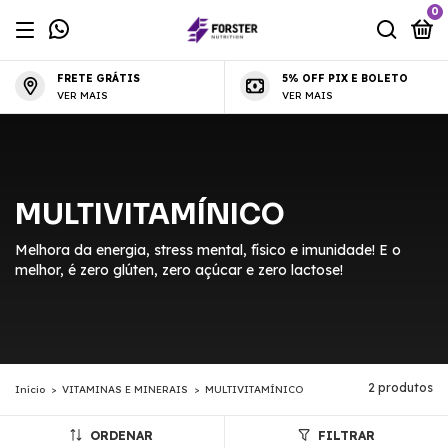
0
FRETE GRÁTIS
5% OFF PIX E BOLETO
VER MAIS
VER MAIS
MULTIVITAMÍNICO
Melhora da energia, stress mental, físico e imunidade! E o
melhor, é zero glúten, zero açúcar e zero lactose!
2 produtos
Início
>
VITAMINAS E MINERAIS
>
MULTIVITAMÍNICO
ORDENAR
FILTRAR