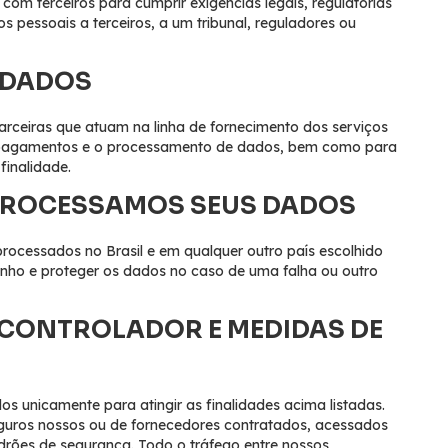
om terceiros para cumprir exigências legais, regulatórias
s pessoais a terceiros, a um tribunal, reguladores ou
 DADOS
ceiras que atuam na linha de fornecimento dos serviços
zar pagamentos e o processamento de dados, bem como para
finalidade.
PROCESSAMOS SEUS DADOS
ocessados no Brasil e em qualquer outro país escolhido
nho e proteger os dados no caso de uma falha ou outro
 CONTROLADOR E MEDIDAS DE
s unicamente para atingir as finalidades acima listadas.
uros nossos ou de fornecedores contratados, acessados
adrões de segurança. Todo o tráfego entre nossos