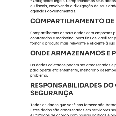
• Obrigações legais. Compartilhamos seus dados c
ou fiscais, envolvendo a divulgação de seus dado
agências governamentais.
COMPARTILHAMENTO DE
Compartilhamos os seus dados com empresas par
contratados e marketing, para fins de viabili
tornar o produto mais relevante e eficiente à sua 
ONDE ARMAZENAMOS E 
Os dados coletados podem ser armazenados e pr
para operar eficientemente, melhorar o desempe
problema.
RESPONSABILIDADES DO
SEGURANÇA
Todos os dados que você nos fornece são tratado
Estes dados são armazenados em servidores seg
e utilizados de acordo com nossas políticas e p